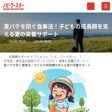
コ
ナ
ア
イ
ン
ビ
コ
テ
ゲ
ン
リ
ン
ー
ン
夏バテを防ぐ食事法！子どもの成長期を支
ツ
シ
ク
へ
ョ
える夏の栄養サポート
ス
ン
最
2026年7月2日
2026年7月2日
終
キ
に
更
新
ッ
移
日
時
プ
動
成長期サポート サプリメント「ノビ・ブースター」
:
中学生・高校生の成長サポートブログ
食事と栄養サポート
夏バテを防ぐ食事法！子どもの成長期を支える夏の栄養サポート